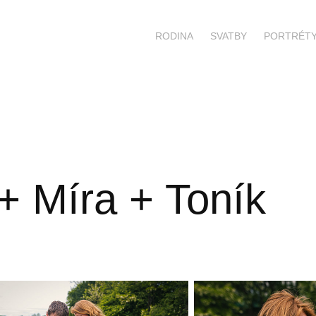
RODINA
SVATBY
PORTRÉT
+ Míra + Toník