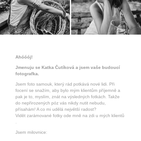
Ahóóój!
Jmenuju se Katka Čutíková a jsem vaše budoucí
fotografka.
Jsem foto samouk, který rád potkává nové lidi. Při
focení se snažím, aby bylo mým klientům příjemně a
pak je to, myslím, znát na výsledných fotkách. Takže
do nepřirozených póz vás nikdy nutit nebudu,
přísahám! A co mi udělá největší radost?
Vidět zarámované fotky ode mně na zdi u mých klientů
.
Jsem milovnice: