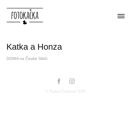
Katka a Honza
DOMA na České Sibiři
© Katka Čutíková 2025